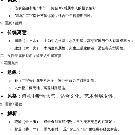
借喻金融市场 "牛市"，契合 85 后属牛人的投资偏好；
"鸿运" 二字提升整体运势，适合中年转型期男性。
5.
国豪 / 建辉
传统寓意
：
国豪（土 + 水）：土为牛之根基，水为财星，寓意家国与个人财富双丰收；
建辉（木 + 火）：木为生肖属性，火生土强化财运，适合务实型男性。
二、女性专属招财名：柔美之中藏富贵
1.
花漫九州
意象
：
花（艹字头）属牛喜用字，象征生命力与财富绽放；
九州指广阔天地，寓意财路通达。
风格
：诗意中暗含大气，适合文化、艺术领域女性。
2.
瑾瑜 / 馨蕊
解析
：
瑾瑜（金 + 玉）：双金叠加重磅招财，玉为美石寓意内在富足；
馨蕊（香 + 艹）：香气引财，"蕊" 含三个 "心" 象征用心经营财富。