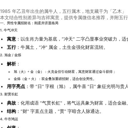
1985 年乙丑年出生的属牛人，五行属木，地支藏干为「乙木
本文结合性别差异与吉祥寓意，提供专属微信名推荐，并附五行
一、男性专属招财名：刚柔并济显格局
1.
牛气冲天
寓意
：以生肖力量为基底，"冲天" 二字凸显事业突破力，
五行
：牛属土，"冲" 属金，土生金强化财富流转。
2.
旭金 / 金烁
解析
：
旭（火）+ 金（金）：火克金但引动财星，寓意财富通过奋斗获得；
金烁（金 + 火）：双金叠加重磅招财，适合创业男性。
用字亮点
：带 "日" 字根（旭），属牛喜 "日" 象征光明与贵
3.
财贯长虹
典故
：化用成语 "气贯长虹"，将气运具象为财富，适合金
结构
："财" 字直点主题，"贯" 字暗含人脉通达。
4.
牛市鸿运
创意
：