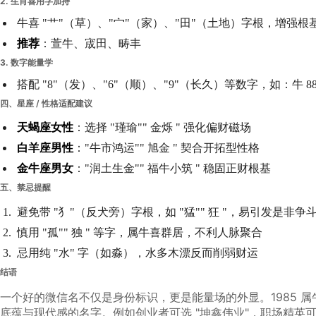
2.
生肖喜用字加持
牛喜 "艹"（草）、"宀"（家）、"田"（土地）字根，增强
推荐
：萱牛、宬田、畴丰
3.
数字能量学
搭配 "8"（发）、"6"（顺）、"9"（长久）等数字，如：牛 88 
四、星座 / 性格适配建议
天蝎座女性
：选择 "瑾瑜"" 金烁 " 强化偏财磁场
白羊座男性
："牛市鸿运"" 旭金 " 契合开拓型性格
金牛座男女
："润土生金"" 福牛小筑 " 稳固正财根基
五、禁忌提醒
避免带 "犭"（反犬旁）字根，如 "猛"" 狂 "，易引发是非争
慎用 "孤"" 独 " 等字，属牛喜群居，不利人脉聚合
忌用纯 "水" 字（如淼），水多木漂反而削弱财运
结语
一个好的微信名不仅是身份标识，更是能量场的外显。1985 
底蕴与现代感的名字。例如创业者可选 "坤鑫伟业"，职场精英可用