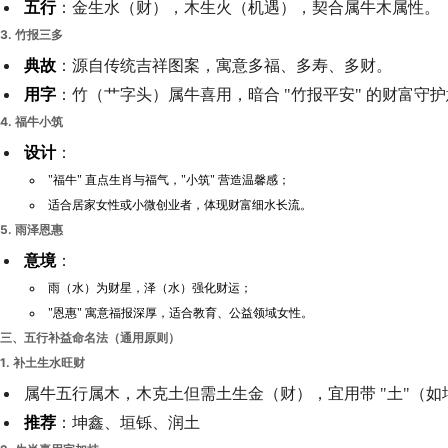
五行
：金生水（财），木生火（机遇），契合属牛木属性。
3.
竹报三多
典故
：源自传统吉祥图案，寓意多福、多寿、多财。
用字
：竹（艹字头）属牛喜用，暗合 "竹报平安" 的财富守
4.
福牛小筑
设计
：
"福牛" 直点生肖与福气，"小筑" 营造温馨感；
适合居家女性或小微创业者，体现财富细水长流。
5.
雨泽恩惠
意境
：
雨（水）为财星，泽（水）强化财运；
"恩惠" 寓意福报深厚，适合教育、公益领域女性。
三、五行补益命名法（通用原则）
1.
补土生水旺财
属牛五行属木，木克土但需土生金（财），宜用带 "土"（如
推荐
：坤鑫、垣铄、润土